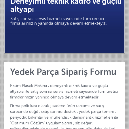
Deneyimli teknik kadro ve güçlü
altyapı
Satış sonrası servis hizmeti sayesinde tüm üretici
firmalarımızın yanında olmaya devam etmekteyiz.
Yedek Parça Sipariş Formu
Eksim Plastik Makina , deneyimli teknik kadro ve güçlü
altyapısı ile satış sonrası servis hizmeti sayesinde tüm üretici
firmalarımızın yanında olmaya devam etmektedir.
Firma politikası olarak ; sadece ürün tanıtımı ve satış
sürecinde değil , satış sonrası destek , yedek parça temini ,
periyodik bakımlar ve mühendislik danışmanlık hizmetleri ile
"Optimum Çözüm" uygulamalarını , siz değerli
müşterilerimizin de desteği ile her geçen gün daha da ileri