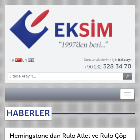
Soru ve talepleriniz için
bizi arayın
TR
EN
328 34 70
+90 232
Toggl
naviga
HABERLER
Hemingstone'dan Rulo Atlet ve Rulo Çöp