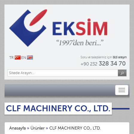
Soru ve talepleriniz için
bizi arayın
TR
EN
328 34 70
+90 232
Toggl
naviga
CLF MACHINERY CO., LTD.
Anasayfa
»
Ürünler
»
CLF MACHINERY CO., LTD.