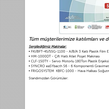
Tüm müşterilerimize katılımları ve de
Sergilediğimiz Makinalar:
• FKI/BFT-45/55G-1100 - A/B/A 3 Katlı Plastik Film E
• HM-1000DT - Çift Hatlı Atlet Poşet Makinası
• CLF-150TY - Servo Motorlu 180Ton Plastik Enjeks
• SYNCRO eaSYbacth S6 - 6 Komponentli Gravimetr
• FRIGOSYSTEM KBFC-1000 - Hava Halkası Soğutm
Standımızdan Görüntüler: