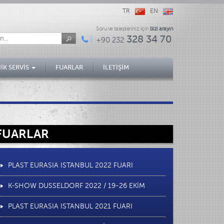
TR
EN
Soru ve talepleriniz için
bizi arayın
328 34 70
+90 232
İK SERVİS
FUARLAR
İLETİŞİM
FUARLAR
PLAST EURASIA ISTANBUL 2022 FUARI
K-SHOW DUSSELDORF 2022 / 19-26 EKİM
PLAST EURASIA ISTANBUL 2021 FUARI