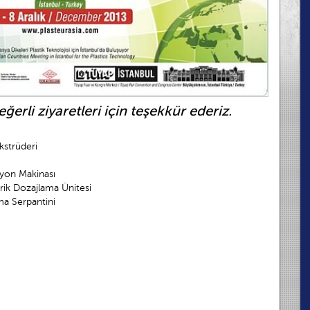
ğerli ziyaretleri için teşekkür ederiz.
kstrüderi
iyon Makinası
ik Dozajlama Ünitesi
a Serpantini