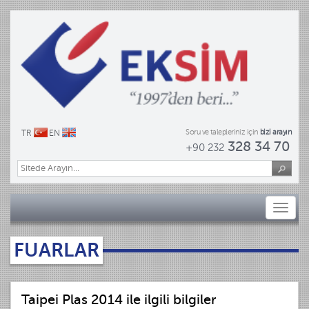
Soru ve talepleriniz için
bizi arayın
TR
EN
328 34 70
+90 232
Toggl
naviga
FUARLAR
Taipei Plas 2014 ile ilgili bilgiler